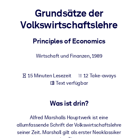
Gesundheit & Wohlbefinden
Grundsätze der
Bauen Sie eine gesunde und resiliente Belegschaft auf.
Volkswirtschaftslehre
NACH SYSTEM
Principles of Economics
Für LMS/LXP
Integrieren Sie kompaktes, verifiziertes Wissen in Ihr LMS/LXP für
Wirtschaft und Finanzen
,
1989
bessere Lernergebnisse.
Für Unternehmensbibliotheken
15 Minuten Lesezeit
12 Take-aways
Bereichern Sie Ihre Unternehmensbibliothek mit
Text verfügbar
vertrauenswürdigem, praxisnahem Business-Wissen.
Für KI-Systeme
Was ist drin?
Nutzen Sie verlässliches, strukturiertes Wissen, um die Ergebnisse
Ihrer KI-Systeme zu optimieren.
Alfred Marshalls Hauptwerk ist eine
allumfassende Schrift der Volkswirtschaftslehre
seiner Zeit. Marshall gilt als erster Neoklassiker