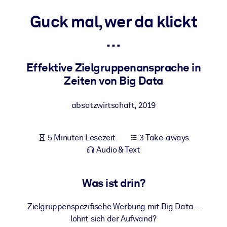
Gesundheit & Wohlbefinden
Guck mal, wer da klickt
Bauen Sie eine gesunde und resiliente Belegschaft auf.
…
NACH SYSTEM
Effektive Zielgruppenansprache in
Für LMS/LXP
Zeiten von Big Data
Integrieren Sie kompaktes, verifiziertes Wissen in Ihr LMS/LXP für
bessere Lernergebnisse.
absatzwirtschaft
,
2019
Für Unternehmensbibliotheken
Bereichern Sie Ihre Unternehmensbibliothek mit
5 Minuten Lesezeit
3 Take-aways
vertrauenswürdigem, praxisnahem Business-Wissen.
Audio & Text
Für KI-Systeme
Nutzen Sie verlässliches, strukturiertes Wissen, um die Ergebnisse
Was ist drin?
Ihrer KI-Systeme zu optimieren.
Zielgruppenspezifische Werbung mit Big Data –
lohnt sich der Aufwand?