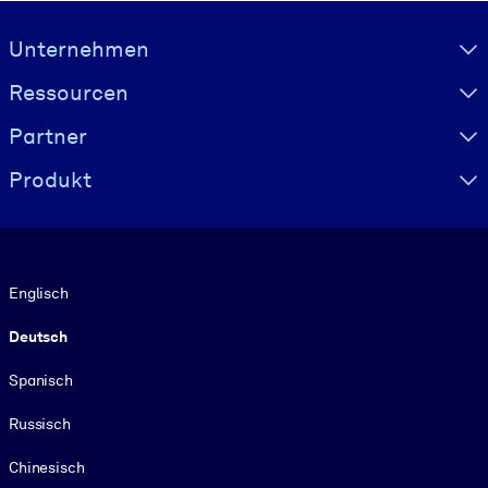
Visually hidden Text
Unternehmen
Ressourcen
Partner
Produkt
Sprache
Englisch
Deutsch
Spanisch
Russisch
Chinesisch