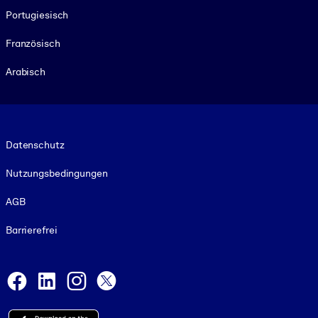
Portugiesisch
Französisch
Arabisch
Footer legal
Datenschutz
Nutzungsbedingungen
AGB
Barrierefrei
Social and Apps
Facebook
LinkedIn
Instagram
X