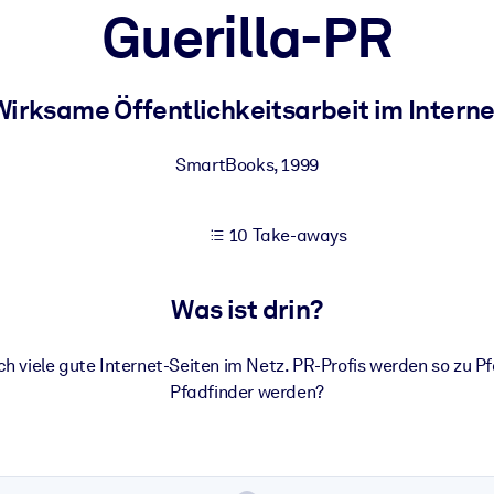
Guerilla-PR
 bessere Lernergebnisse.
Wirksame Öffentlichkeitsarbeit im Interne
gem, praxisnahem Business-Wissen.
SmartBooks
,
1999
10 Take-aways
 Ihrer KI-Systeme zu optimieren.
Was ist drin?
ich viele gute Internet-Seiten im Netz. PR-Profis werden so zu P
Pfadfinder werden?