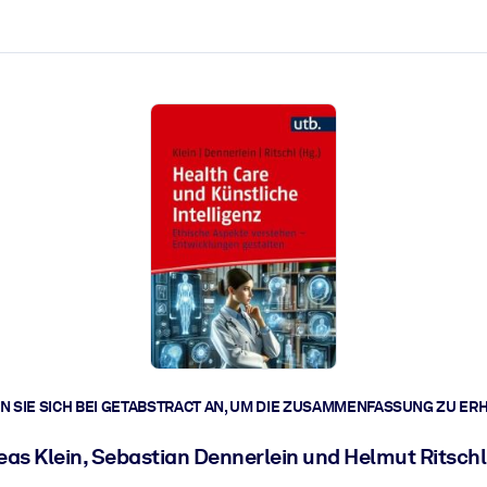
zen aus.
r.
zu lösen und schneller zu handeln.
t braucht.
 SIE SICH BEI GETABSTRACT AN, UM DIE ZUSAMMENFASSUNG ZU ER
as Klein, Sebastian Dennerlein und Helmut Ritschl