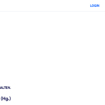
LOGIN
HALTEN.
 (Hg.)