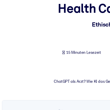
Health Ca
NACH SYSTEM
Für LMS/LXP
Integrieren Sie kompaktes, verifiziertes Wissen in Ihr LMS/LXP für
Ethisc
Für Unternehmensbibliotheken
Bereichern Sie Ihre Unternehmensbibliothek mit vertrauenswürdi
Für KI-Systeme
15 Minuten Lesezeit
Nutzen Sie verlässliches, strukturiertes Wissen, um die Ergebnisse
ChatGPT als Arzt? Wie KI das G