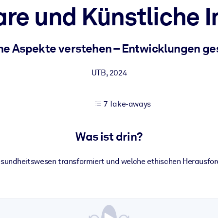
re und Künstliche I
 bessere Lernergebnisse.
he Aspekte verstehen – Entwicklungen ge
gem, praxisnahem Business-Wissen.
UTB
,
2024
7 Take-aways
 Ihrer KI-Systeme zu optimieren.
Was ist drin?
esundheitswesen transformiert und welche ethischen Herausfo