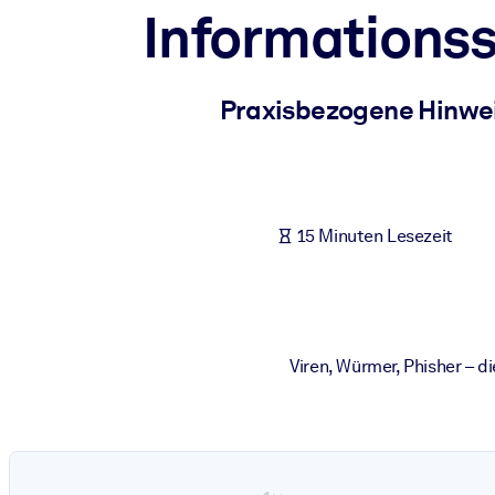
Informationss
NACH SYSTEM
Für LMS/LXP
Integrieren Sie kompaktes, verifiziertes Wissen in Ihr LMS/LXP für
Praxisbezogene Hinwei
Für Unternehmensbibliotheken
Bereichern Sie Ihre Unternehmensbibliothek mit vertrauenswürdi
Für KI-Systeme
15 Minuten Lesezeit
Nutzen Sie verlässliches, strukturiertes Wissen, um die Ergebnisse
Viren, Würmer, Phisher – d