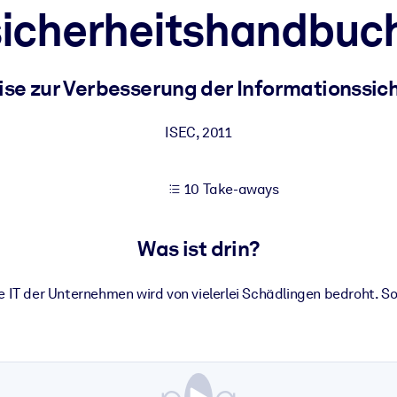
icherheitshandbuch 
 bessere Lernergebnisse.
se zur Verbesserung der Informationssic
gem, praxisnahem Business-Wissen.
ISEC
,
2011
10 Take-aways
 Ihrer KI-Systeme zu optimieren.
Was ist drin?
ie IT der Unternehmen wird von vielerlei Schädlingen bedroht. S