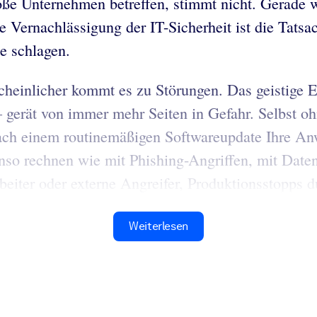
roße Unternehmen betreffen, stimmt nicht. Gerade
e Vernachlässigung der IT-Sicherheit ist die Tat
he schlagen.
heinlicher kommt es zu Störungen. Das geistige E
gerät von immer mehr Seiten in Gefahr. Selbst oh
ch einem routinemäßigen Softwareupdate Ihre Anw
so rechnen wie mit Phishing-Angriffen, mit Date
eiter oder externe Angreifer, Produktionsstopps d
Weiterlesen