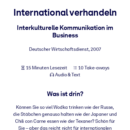
Gesundheit & Wohlbefinden
International verhandeln
Bauen Sie eine gesunde und resiliente Belegschaft auf.
Interkulturelle Kommunikation im
Business
NACH SYSTEM
Für LMS/LXP
Deutscher Wirtschaftsdienst
,
2007
Integrieren Sie kompaktes, verifiziertes Wissen in Ihr LMS/LXP für
bessere Lernergebnisse.
Für Unternehmensbibliotheken
15 Minuten Lesezeit
10 Take-aways
Audio & Text
Bereichern Sie Ihre Unternehmensbibliothek mit
vertrauenswürdigem, praxisnahem Business-Wissen.
Was ist drin?
Für KI-Systeme
Nutzen Sie verlässliches, strukturiertes Wissen, um die Ergebnisse
Können Sie so viel Wodka trinken wie der Russe,
Ihrer KI-Systeme zu optimieren.
die Stäbchen genauso halten wie der Japaner und
Chili con Carne essen wie der Texaner? Schön für
Sie – aber das reicht nicht für internationalen