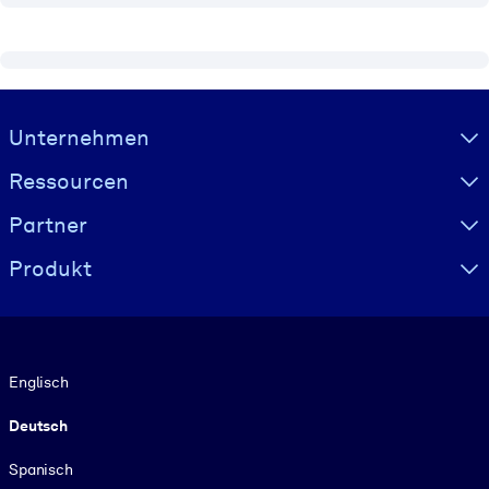
Visually hidden Text
Unternehmen
Ressourcen
Partner
Produkt
Sprache
Englisch
Deutsch
Spanisch