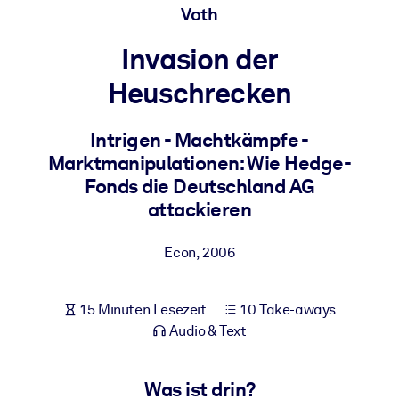
Voth
Gesundheit & Wohlbefinden
Bauen Sie eine gesunde und resiliente Belegschaft auf.
Invasion der
Heuschrecken
NACH SYSTEM
Für LMS/LXP
Intrigen - Machtkämpfe -
Integrieren Sie kompaktes, verifiziertes Wissen in Ihr LMS/LXP für
Marktmanipulationen: Wie Hedge-
bessere Lernergebnisse.
Fonds die Deutschland AG
Für Unternehmensbibliotheken
attackieren
Bereichern Sie Ihre Unternehmensbibliothek mit
Econ
,
2006
vertrauenswürdigem, praxisnahem Business-Wissen.
Für KI-Systeme
15 Minuten Lesezeit
10 Take-aways
Nutzen Sie verlässliches, strukturiertes Wissen, um die Ergebnisse
Audio & Text
Ihrer KI-Systeme zu optimieren.
Was ist drin?