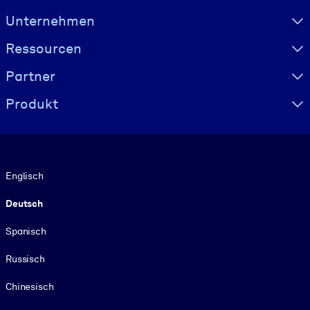
Visually hidden Text
Unternehmen
Ressourcen
Partner
Produkt
Sprache
Englisch
Deutsch
Spanisch
Russisch
Chinesisch