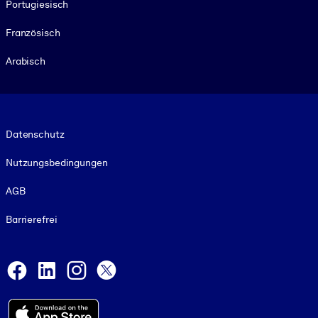
Portugiesisch
Französisch
Arabisch
Footer legal
Datenschutz
Nutzungsbedingungen
AGB
Barrierefrei
Social and Apps
Facebook
LinkedIn
Instagram
X