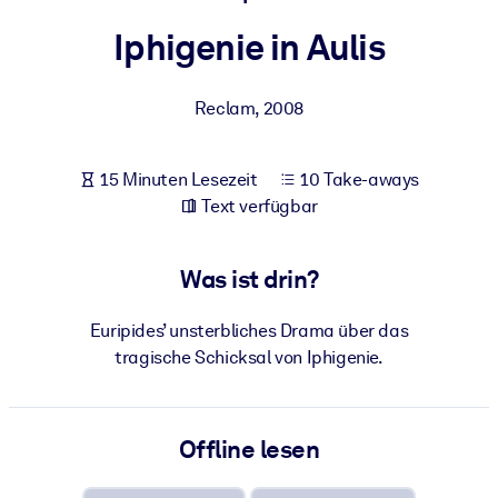
Gesundheit & Wohlbefinden
Iphigenie in Aulis
Bauen Sie eine gesunde und resiliente Belegschaft auf.
Reclam
,
2008
NACH SYSTEM
Für LMS/LXP
15 Minuten Lesezeit
10 Take-aways
Integrieren Sie kompaktes, verifiziertes Wissen in Ihr LMS/LXP für
Text verfügbar
bessere Lernergebnisse.
Für Unternehmensbibliotheken
Was ist drin?
Bereichern Sie Ihre Unternehmensbibliothek mit
vertrauenswürdigem, praxisnahem Business-Wissen.
Euripides’ unsterbliches Drama über das
Für KI-Systeme
tragische Schicksal von Iphigenie.
Nutzen Sie verlässliches, strukturiertes Wissen, um die Ergebnisse
Ihrer KI-Systeme zu optimieren.
Offline lesen