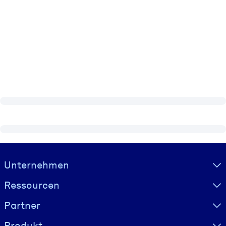
Visually hidden Text
Unternehmen
Ressourcen
Partner
Produkt