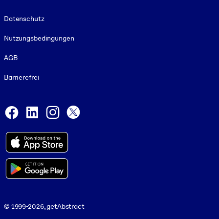
Footer legal
Datenschutz
Nutzungsbedingungen
AGB
Barrierefrei
Social and Apps
Facebook
LinkedIn
Instagram
X
© 1999-2026, getAbstract
© 1999-2026, getAbstract