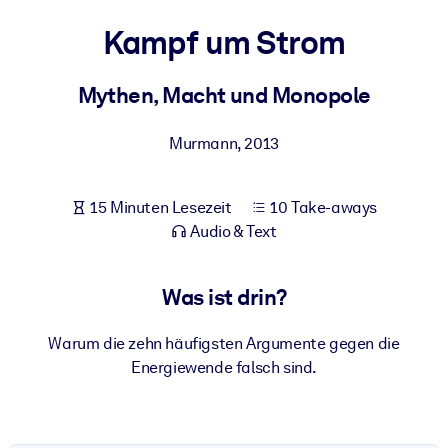
Gesundheit & Wohlbefinden
Kampf um Strom
Bauen Sie eine gesunde und resiliente Belegschaft auf.
Mythen, Macht und Monopole
NACH SYSTEM
Für LMS/LXP
Murmann
,
2013
Integrieren Sie kompaktes, verifiziertes Wissen in Ihr LMS/LXP für
bessere Lernergebnisse.
15 Minuten Lesezeit
10 Take-aways
Für Unternehmensbibliotheken
Audio & Text
Bereichern Sie Ihre Unternehmensbibliothek mit
vertrauenswürdigem, praxisnahem Business-Wissen.
Was ist drin?
Für KI-Systeme
Warum die zehn häufigsten Argumente gegen die
Nutzen Sie verlässliches, strukturiertes Wissen, um die Ergebnisse
Energiewende falsch sind.
Ihrer KI-Systeme zu optimieren.