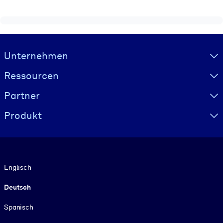
Visually hidden Text
Unternehmen
Ressourcen
Partner
Produkt
Sprache
Englisch
Deutsch
Spanisch