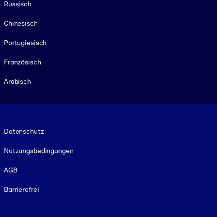
Russisch
Chinesisch
Portugiesisch
Französisch
Arabisch
Footer legal
Datenschutz
Nutzungsbedingungen
AGB
Barrierefrei
Social and Apps