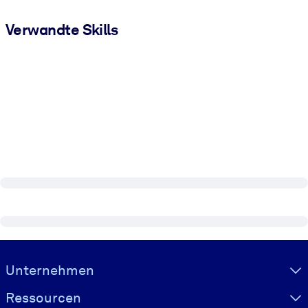
Verwandte Skills
Visually hidden Text
Unternehmen
Ressourcen