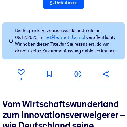
Diskutieren
Gesundheit & Wohlbefinden
Bauen Sie eine gesunde und resiliente Belegschaft auf.
Die folgende Rezension wurde erstmals am
NACH SYSTEM
09.12.2025 im
getAbstract Journal
veröffentlicht.
Für LMS/LXP
Wir haben diesen Titel für Sie rezensiert, da wir
Integrieren Sie kompaktes, verifiziertes Wissen in Ihr LMS/LXP für
derzeit keine Zusammenfassung anbieten können.
bessere Lernergebnisse.
Für Unternehmensbibliotheken
Bereichern Sie Ihre Unternehmensbibliothek mit
0
vertrauenswürdigem, praxisnahem Business-Wissen.
Für KI-Systeme
Vom Wirtschaftswunderland
Nutzen Sie verlässliches, strukturiertes Wissen, um die Ergebnisse
Ihrer KI-Systeme zu optimieren.
zum Innovationsverweigerer –
wie Deutschland seine