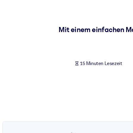
NACH SYSTEM
Für LMS/LXP
Integrieren Sie kompaktes, verifiziertes Wissen in Ihr LMS/LXP für
Mit einem einfachen M
Für Unternehmensbibliotheken
Bereichern Sie Ihre Unternehmensbibliothek mit vertrauenswürdi
Für KI-Systeme
15 Minuten Lesezeit
Nutzen Sie verlässliches, strukturiertes Wissen, um die Ergebnisse