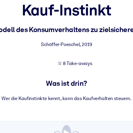
Kauf-Instinkt
 bessere Lernergebnisse.
odell des Konsumverhaltens zu zielsicher
gem, praxisnahem Business-Wissen.
Schäffer-Poeschel
,
2019
8 Take-aways
 Ihrer KI-Systeme zu optimieren.
Was ist drin?
Wer die Kaufinstinkte kennt, kann das Kaufverhalten steuern.