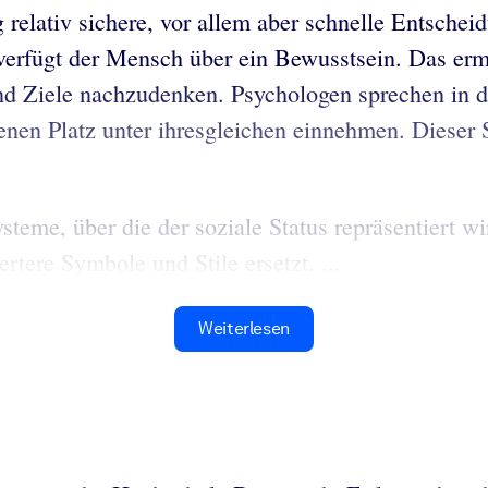
elativ sichere, vor allem aber schnelle Entschei
n, verfügt der Mensch über ein Bewusstsein. Das e
 und Ziele nachzudenken. Psychologen sprechen i
n Platz unter ihresgleichen einnehmen. Dieser St
eme, über die der soziale Status repräsentiert wir
tere Symbole und Stile ersetzt. ...
Weiterlesen