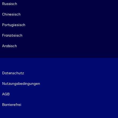
Russisch
Chinesisch
Portugiesisch
Französisch
Arabisch
Footer legal
Datenschutz
Nutzungsbedingungen
AGB
Barrierefrei
Social and Apps