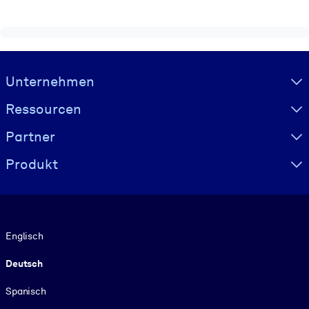
Visually hidden Text
Unternehmen
Ressourcen
Partner
Produkt
Sprache
Englisch
Deutsch
Spanisch