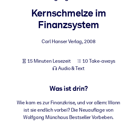
Gesundheit & Wohlbefinden
Kernschmelze im
Bauen Sie eine gesunde und resiliente Belegschaft auf.
Finanzsystem
NACH SYSTEM
Carl Hanser Verlag
,
2008
Für LMS/LXP
Integrieren Sie kompaktes, verifiziertes Wissen in Ihr LMS/LXP für
bessere Lernergebnisse.
15 Minuten Lesezeit
10 Take-aways
Audio & Text
Für Unternehmensbibliotheken
Bereichern Sie Ihre Unternehmensbibliothek mit
Was ist drin?
vertrauenswürdigem, praxisnahem Business-Wissen.
Für KI-Systeme
Wie kam es zur Finanzkrise, und vor allem: Wann
Nutzen Sie verlässliches, strukturiertes Wissen, um die Ergebnisse
ist sie endlich vorbei? Die Neuauflage von
Ihrer KI-Systeme zu optimieren.
Wolfgang Münchaus Bestseller Vorbeben.