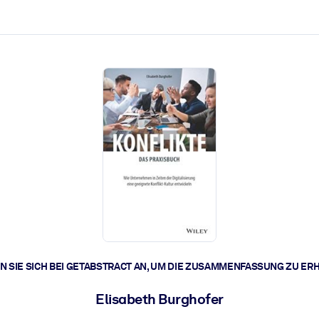
zen aus.
r.
zu lösen und schneller zu handeln.
t braucht.
 SIE SICH BEI GETABSTRACT AN, UM DIE ZUSAMMENFASSUNG ZU ER
Elisabeth Burghofer