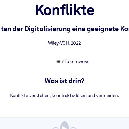
Konflikte
 bessere Lernergebnisse.
en der Digitalisierung eine geeignete Ko
gem, praxisnahem Business-Wissen.
Wiley-VCH
,
2022
7 Take-aways
 Ihrer KI-Systeme zu optimieren.
Was ist drin?
Konflikte verstehen, konstruktiv lösen und vermeiden.