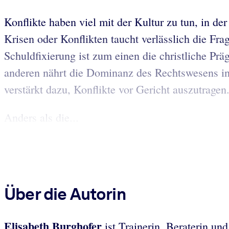
Konflikte haben viel mit der Kultur zu tun, in de
Krisen oder Konflikten taucht verlässlich die Fr
Schuldfixierung ist zum einen die christliche P
anderen nährt die Dominanz des Rechtswesens in u
verstärkt dazu, Konflikte vor Gericht auszutragen.
Anders als die...
Über die Autorin
Elisabeth Burghofer
ist Trainerin, Beraterin u