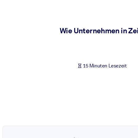
NACH SYSTEM
Für LMS/LXP
Integrieren Sie kompaktes, verifiziertes Wissen in Ihr LMS/LXP für
Wie Unternehmen in Zeit
Für Unternehmensbibliotheken
Bereichern Sie Ihre Unternehmensbibliothek mit vertrauenswürdi
Für KI-Systeme
15 Minuten Lesezeit
Nutzen Sie verlässliches, strukturiertes Wissen, um die Ergebnisse