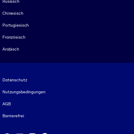
Russisch
Chinesisch
Portugiesisch
Französisch
Arabisch
Footer legal
Datenschutz
Nutzungsbedingungen
AGB
Barrierefrei
Social and Apps