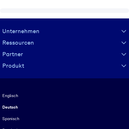
Visually hidden Text
Unternehmen
Ressourcen
Partner
Produkt
Sprache
Englisch
Deutsch
Spanisch