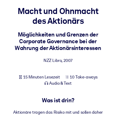
Gesundheit & Wohlbefinden
Macht und Ohnmacht
Bauen Sie eine gesunde und resiliente Belegschaft auf.
des Aktionärs
NACH SYSTEM
Möglichkeiten und Grenzen der
Für LMS/LXP
Corporate Governance bei der
Integrieren Sie kompaktes, verifiziertes Wissen in Ihr LMS/LXP für
Wahrung der Aktionärsinteressen
bessere Lernergebnisse.
Für Unternehmensbibliotheken
NZZ Libro
,
2007
Bereichern Sie Ihre Unternehmensbibliothek mit
vertrauenswürdigem, praxisnahem Business-Wissen.
15 Minuten Lesezeit
10 Take-aways
Für KI-Systeme
Audio & Text
Nutzen Sie verlässliches, strukturiertes Wissen, um die Ergebnisse
Ihrer KI-Systeme zu optimieren.
Was ist drin?
Aktionäre tragen das Risiko mit und sollen daher