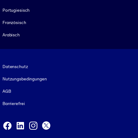
Portugiesisch
Französisch
Arabisch
Footer legal
Datenschutz
Nutzungsbedingungen
AGB
Barrierefrei
Social and Apps
Facebook
LinkedIn
Instagram
X