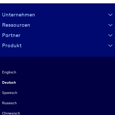
Visually hidden Text
Unternehmen
Ressourcen
Partner
Produkt
Sprache
Englisch
Deutsch
Spanisch
Russisch
Chinesisch