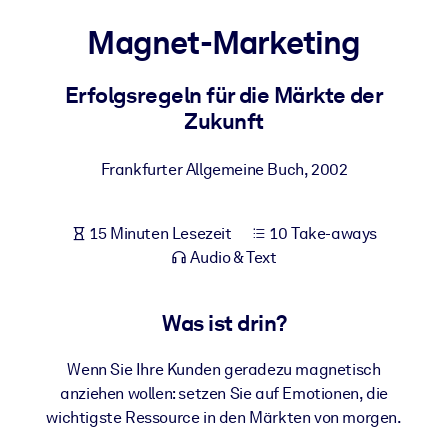
Gesundheit & Wohlbefinden
Magnet-Marketing
Bauen Sie eine gesunde und resiliente Belegschaft auf.
Erfolgsregeln für die Märkte der
Zukunft
NACH SYSTEM
Für LMS/LXP
Frankfurter Allgemeine Buch
,
2002
Integrieren Sie kompaktes, verifiziertes Wissen in Ihr LMS/LXP für
bessere Lernergebnisse.
Für Unternehmensbibliotheken
15 Minuten Lesezeit
10 Take-aways
Audio & Text
Bereichern Sie Ihre Unternehmensbibliothek mit
vertrauenswürdigem, praxisnahem Business-Wissen.
Was ist drin?
Für KI-Systeme
Nutzen Sie verlässliches, strukturiertes Wissen, um die Ergebnisse
Wenn Sie Ihre Kunden geradezu magnetisch
Ihrer KI-Systeme zu optimieren.
anziehen wollen: setzen Sie auf Emotionen, die
wichtigste Ressource in den Märkten von morgen.