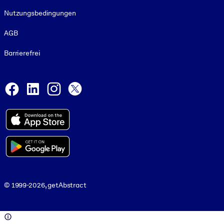
Nutzungsbedingungen
AGB
Barrierefrei
Social and Apps
Facebook
LinkedIn
Instagram
X
© 1999-2026, getAbstract
© 1999-2026, getAbstract