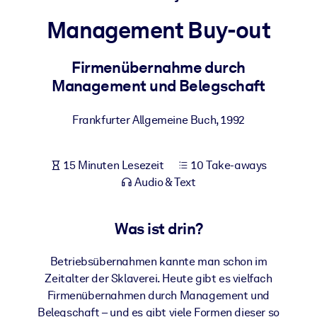
Gesundheit & Wohlbefinden
Management Buy-out
Bauen Sie eine gesunde und resiliente Belegschaft auf.
Firmenübernahme durch
Management und Belegschaft
NACH SYSTEM
Für LMS/LXP
Frankfurter Allgemeine Buch
,
1992
Integrieren Sie kompaktes, verifiziertes Wissen in Ihr LMS/LXP für
bessere Lernergebnisse.
Für Unternehmensbibliotheken
15 Minuten Lesezeit
10 Take-aways
Audio & Text
Bereichern Sie Ihre Unternehmensbibliothek mit
vertrauenswürdigem, praxisnahem Business-Wissen.
Was ist drin?
Für KI-Systeme
Nutzen Sie verlässliches, strukturiertes Wissen, um die Ergebnisse
Betriebsübernahmen kannte man schon im
Ihrer KI-Systeme zu optimieren.
Zeitalter der Sklaverei. Heute gibt es vielfach
Firmenübernahmen durch Management und
Belegschaft – und es gibt viele Formen dieser so