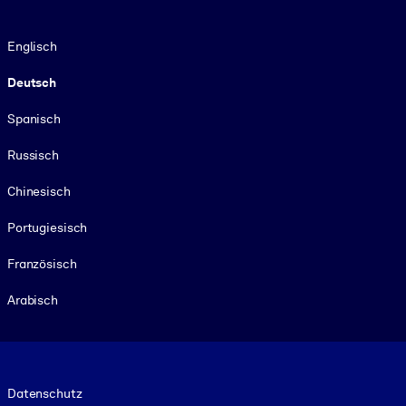
Sprache
Englisch
Deutsch
Spanisch
Russisch
Chinesisch
Portugiesisch
Französisch
Arabisch
Footer legal
Datenschutz