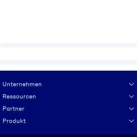
Visually hidden Text
Unternehmen
Ressourcen
Partner
Produkt