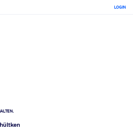
LOGIN
HALTEN.
chültken