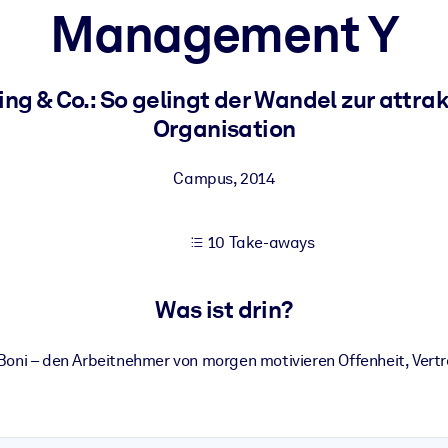
Management Y
 bessere Lernergebnisse.
ing & Co.: So gelingt der Wandel zur attr
Organisation
gem, praxisnahem Business-Wissen.
Campus
,
2014
 Ihrer KI-Systeme zu optimieren.
10 Take-aways
Was ist drin?
Boni – den Arbeitnehmer von morgen motivieren Offenheit, Vert