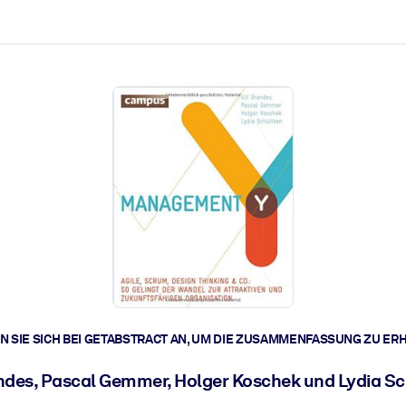
zen aus.
r.
zu lösen und schneller zu handeln.
t braucht.
 SIE SICH BEI GETABSTRACT AN, UM DIE ZUSAMMENFASSUNG ZU ER
ndes, Pascal Gemmer, Holger Koschek und Lydia S