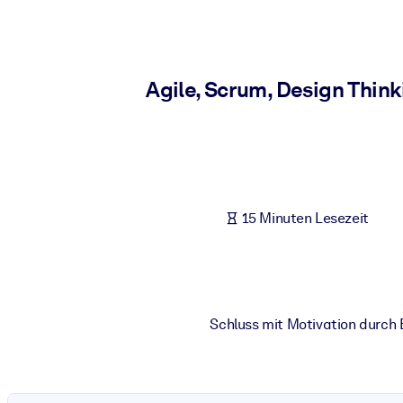
NACH SYSTEM
Für LMS/LXP
Integrieren Sie kompaktes, verifiziertes Wissen in Ihr LMS/LXP für
Agile, Scrum, Design Think
Für Unternehmensbibliotheken
Bereichern Sie Ihre Unternehmensbibliothek mit vertrauenswürdi
Für KI-Systeme
Nutzen Sie verlässliches, strukturiertes Wissen, um die Ergebnisse
15 Minuten Lesezeit
Schluss mit Motivation durch 