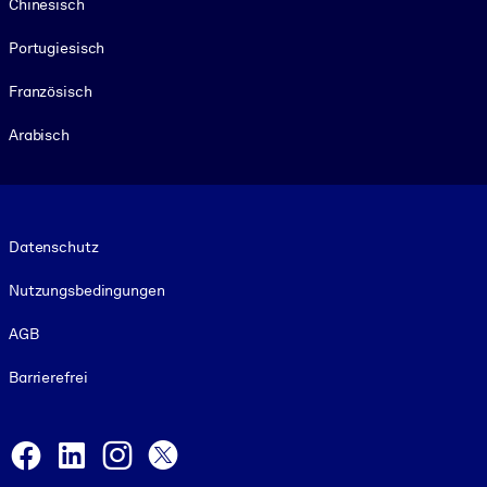
Chinesisch
Portugiesisch
Französisch
Arabisch
Footer legal
Datenschutz
Nutzungsbedingungen
AGB
Barrierefrei
Social and Apps
Facebook
LinkedIn
Instagram
X