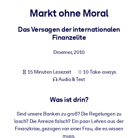
Gesundheit & Wohlbefinden
Markt ohne Moral
Bauen Sie eine gesunde und resiliente Belegschaft auf.
Das Versagen der internationalen
Finanzelite
NACH SYSTEM
Für LMS/LXP
Droemer
,
2010
Integrieren Sie kompaktes, verifiziertes Wissen in Ihr LMS/LXP für
bessere Lernergebnisse.
Für Unternehmensbibliotheken
15 Minuten Lesezeit
10 Take-aways
Audio & Text
Bereichern Sie Ihre Unternehmensbibliothek mit
vertrauenswürdigem, praxisnahem Business-Wissen.
Was ist drin?
Für KI-Systeme
Nutzen Sie verlässliches, strukturiertes Wissen, um die Ergebnisse
Sind unsere Banken zu groß? Die Regelungen zu
Ihrer KI-Systeme zu optimieren.
lasch? Die Anreize falsch? Ein paar Lehren aus der
Finanzkrise, gezogen von einer Frau, die es wissen
muss.