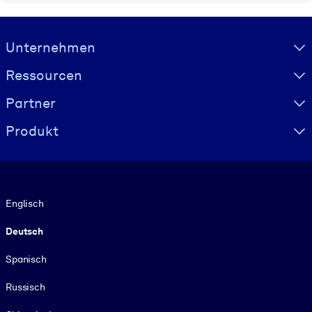
Visually hidden Text
Unternehmen
Ressourcen
Partner
Produkt
Sprache
Englisch
Deutsch
Spanisch
Russisch