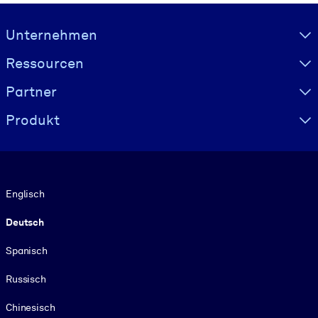
Visually hidden Text
Unternehmen
Ressourcen
Partner
Produkt
Sprache
Englisch
Deutsch
Spanisch
Russisch
Chinesisch