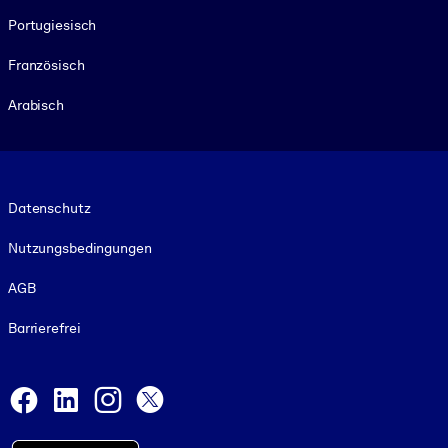
Portugiesisch
Französisch
Arabisch
Footer legal
Datenschutz
Nutzungsbedingungen
AGB
Barrierefrei
Social and Apps
Facebook
LinkedIn
Instagram
X