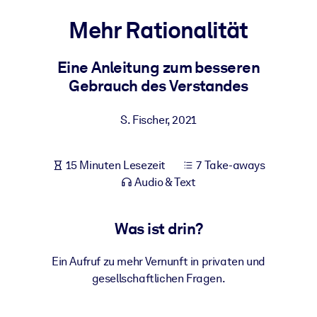
Gesundheit & Wohlbefinden
Mehr Rationalität
Bauen Sie eine gesunde und resiliente Belegschaft auf.
Eine Anleitung zum besseren
Gebrauch des Verstandes
NACH SYSTEM
Für LMS/LXP
S. Fischer
,
2021
Integrieren Sie kompaktes, verifiziertes Wissen in Ihr LMS/LXP für
bessere Lernergebnisse.
Für Unternehmensbibliotheken
15 Minuten Lesezeit
7 Take-aways
Audio & Text
Bereichern Sie Ihre Unternehmensbibliothek mit
vertrauenswürdigem, praxisnahem Business-Wissen.
Was ist drin?
Für KI-Systeme
Nutzen Sie verlässliches, strukturiertes Wissen, um die Ergebnisse
Ein Aufruf zu mehr Vernunft in privaten und
Ihrer KI-Systeme zu optimieren.
gesellschaftlichen Fragen.