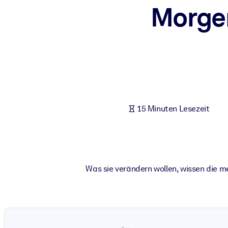
Morgen
NACH SYSTEM
Für LMS/LXP
Integrieren Sie kompaktes, verifiziertes Wissen in Ihr LMS/LXP für
Für Unternehmensbibliotheken
Bereichern Sie Ihre Unternehmensbibliothek mit vertrauenswürdi
Für KI-Systeme
15 Minuten Lesezeit
Nutzen Sie verlässliches, strukturiertes Wissen, um die Ergebnisse
Was sie verändern wollen, wissen die m