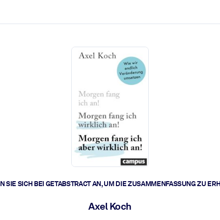
zen aus.
r.
zu lösen und schneller zu handeln.
t braucht.
 SIE SICH BEI GETABSTRACT AN, UM DIE ZUSAMMENFASSUNG ZU ER
Axel Koch