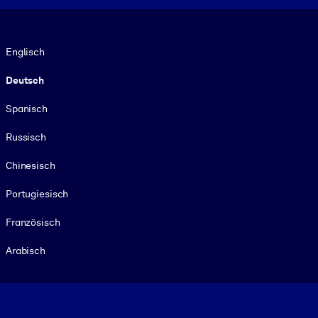
Sprache
Englisch
Deutsch
Spanisch
Russisch
Chinesisch
Portugiesisch
Französisch
Arabisch
Footer legal