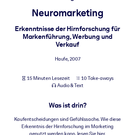
Gesundheit & Wohlbefinden
Neuromarketing
Bauen Sie eine gesunde und resiliente Belegschaft auf.
Erkenntnisse der Hirnforschung für
Markenführung, Werbung und
NACH SYSTEM
Für LMS/LXP
Verkauf
Integrieren Sie kompaktes, verifiziertes Wissen in Ihr LMS/LXP für
bessere Lernergebnisse.
Haufe
,
2007
Für Unternehmensbibliotheken
15 Minuten Lesezeit
10 Take-aways
Bereichern Sie Ihre Unternehmensbibliothek mit
Audio & Text
vertrauenswürdigem, praxisnahem Business-Wissen.
Für KI-Systeme
Was ist drin?
Nutzen Sie verlässliches, strukturiertes Wissen, um die Ergebnisse
Ihrer KI-Systeme zu optimieren.
Kaufentscheidungen sind Gefühlssache. Wie diese
Erkenntnis der Hirnforschung im Marketing
genutzt werden kann, lesen Sie hier.