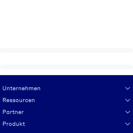
Visually hidden Text
Unternehmen
Ressourcen
Partner
Produkt