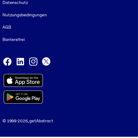
Datenschutz
Nutzungsbedingungen
AGB
Barrierefrei
Social and Apps
Facebook
LinkedIn
Instagram
X
© 1999-2026, getAbstract
© 1999-2026, getAbstract