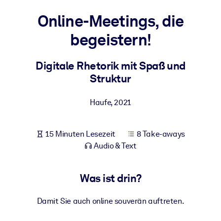
Gesundheit & Wohlbefinden
Online-Meetings, die
Bauen Sie eine gesunde und resiliente Belegschaft auf.
begeistern!
NACH SYSTEM
Digitale Rhetorik mit Spaß und
Für LMS/LXP
Struktur
Integrieren Sie kompaktes, verifiziertes Wissen in Ihr LMS/LXP für
bessere Lernergebnisse.
Haufe
,
2021
Für Unternehmensbibliotheken
Bereichern Sie Ihre Unternehmensbibliothek mit
15 Minuten Lesezeit
8 Take-aways
vertrauenswürdigem, praxisnahem Business-Wissen.
Audio & Text
Für KI-Systeme
Nutzen Sie verlässliches, strukturiertes Wissen, um die Ergebnisse
Was ist drin?
Ihrer KI-Systeme zu optimieren.
Damit Sie auch online souverän auftreten.