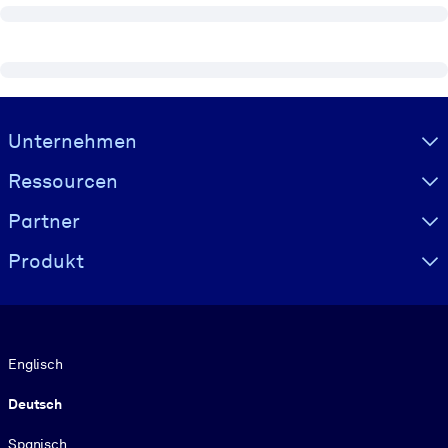
Visually hidden Text
Unternehmen
Ressourcen
Partner
Produkt
Sprache
Englisch
Deutsch
Spanisch