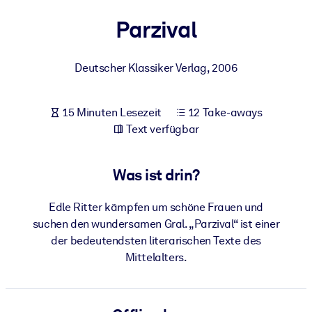
Gesundheit & Wohlbefinden
Parzival
Bauen Sie eine gesunde und resiliente Belegschaft auf.
Deutscher Klassiker Verlag
,
2006
NACH SYSTEM
Für LMS/LXP
15 Minuten Lesezeit
12 Take-aways
Integrieren Sie kompaktes, verifiziertes Wissen in Ihr LMS/LXP für
Text verfügbar
bessere Lernergebnisse.
Für Unternehmensbibliotheken
Was ist drin?
Bereichern Sie Ihre Unternehmensbibliothek mit
vertrauenswürdigem, praxisnahem Business-Wissen.
Edle Ritter kämpfen um schöne Frauen und
Für KI-Systeme
suchen den wundersamen Gral. „Parzival“ ist einer
der bedeutendsten literarischen Texte des
Nutzen Sie verlässliches, strukturiertes Wissen, um die Ergebnisse
Mittelalters.
Ihrer KI-Systeme zu optimieren.