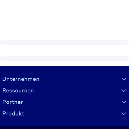
Visually hidden Text
Unternehmen
Ressourcen
Partner
Produkt