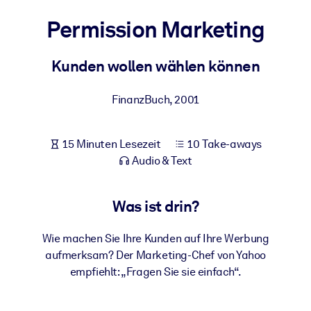
Gesundheit & Wohlbefinden
Permission Marketing
Bauen Sie eine gesunde und resiliente Belegschaft auf.
Kunden wollen wählen können
NACH SYSTEM
Für LMS/LXP
FinanzBuch
,
2001
Integrieren Sie kompaktes, verifiziertes Wissen in Ihr LMS/LXP für
bessere Lernergebnisse.
15 Minuten Lesezeit
10 Take-aways
Für Unternehmensbibliotheken
Audio & Text
Bereichern Sie Ihre Unternehmensbibliothek mit
vertrauenswürdigem, praxisnahem Business-Wissen.
Was ist drin?
Für KI-Systeme
Wie machen Sie Ihre Kunden auf Ihre Werbung
Nutzen Sie verlässliches, strukturiertes Wissen, um die Ergebnisse
aufmerksam? Der Marketing-Chef von Yahoo
Ihrer KI-Systeme zu optimieren.
empfiehlt: „Fragen Sie sie einfach“.