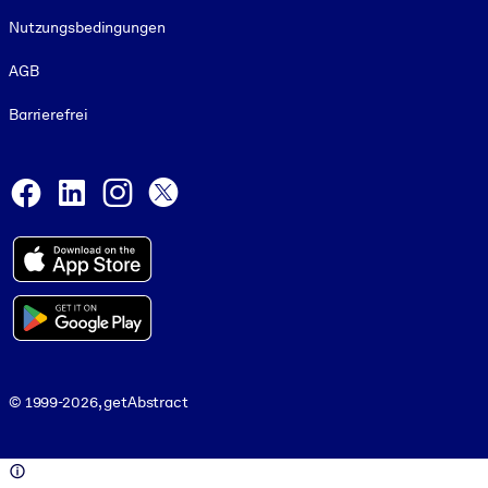
Nutzungsbedingungen
AGB
Barrierefrei
Social and Apps
Facebook
LinkedIn
Instagram
X
© 1999-2026, getAbstract
© 1999-2026, getAbstract