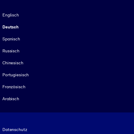
Sprache
Englisch
Deutsch
Spanisch
Russisch
Chinesisch
Portugiesisch
Französisch
Arabisch
Footer legal
Datenschutz