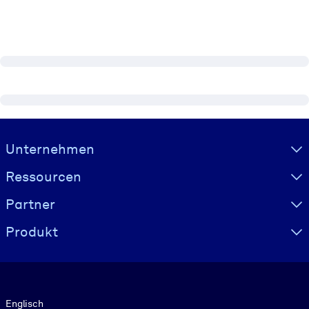
Visually hidden Text
Unternehmen
Ressourcen
Partner
Produkt
Sprache
Englisch