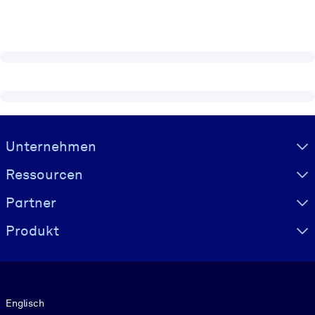
Visually hidden Text
Unternehmen
Ressourcen
Partner
Produkt
Sprache
Englisch