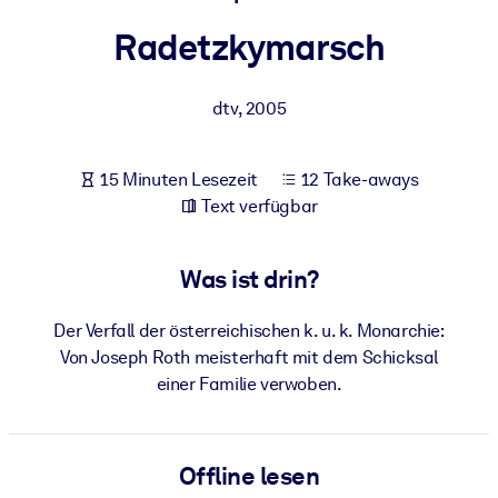
Gesundheit & Wohlbefinden
Radetzkymarsch
Bauen Sie eine gesunde und resiliente Belegschaft auf.
dtv
,
2005
NACH SYSTEM
Für LMS/LXP
15 Minuten Lesezeit
12 Take-aways
Integrieren Sie kompaktes, verifiziertes Wissen in Ihr LMS/LXP für
Text verfügbar
bessere Lernergebnisse.
Für Unternehmensbibliotheken
Was ist drin?
Bereichern Sie Ihre Unternehmensbibliothek mit
vertrauenswürdigem, praxisnahem Business-Wissen.
Der Verfall der österreichischen k. u. k. Monarchie:
Für KI-Systeme
Von Joseph Roth meisterhaft mit dem Schicksal
einer Familie verwoben.
Nutzen Sie verlässliches, strukturiertes Wissen, um die Ergebnisse
Ihrer KI-Systeme zu optimieren.
Offline lesen