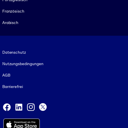
Französisch
Arabisch
Footer legal
Datenschutz
Nutzungsbedingungen
AGB
Barrierefrei
Social and Apps
Facebook
LinkedIn
Instagram
X