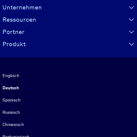
Visually hidden Text
Unternehmen
Ressourcen
Partner
Produkt
Sprache
Englisch
Deutsch
Spanisch
Russisch
Chinesisch
Portugiesisch