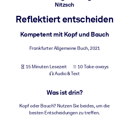
Nitzsch
Gesundheit & Wohlbefinden
Bauen Sie eine gesunde und resiliente Belegschaft auf.
Reflektiert entscheiden
Kompetent mit Kopf und Bauch
NACH SYSTEM
Für LMS/LXP
Frankfurter Allgemeine Buch
,
2021
Integrieren Sie kompaktes, verifiziertes Wissen in Ihr LMS/LXP für
bessere Lernergebnisse.
Für Unternehmensbibliotheken
15 Minuten Lesezeit
10 Take-aways
Audio & Text
Bereichern Sie Ihre Unternehmensbibliothek mit
vertrauenswürdigem, praxisnahem Business-Wissen.
Was ist drin?
Für KI-Systeme
Nutzen Sie verlässliches, strukturiertes Wissen, um die Ergebnisse
Kopf oder Bauch? Nutzen Sie beides, um die
Ihrer KI-Systeme zu optimieren.
besten Entscheidungen zu treffen.