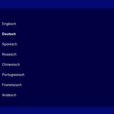
Sprache
Englisch
Deutsch
Spanisch
Russisch
Chinesisch
Portugiesisch
Französisch
Arabisch