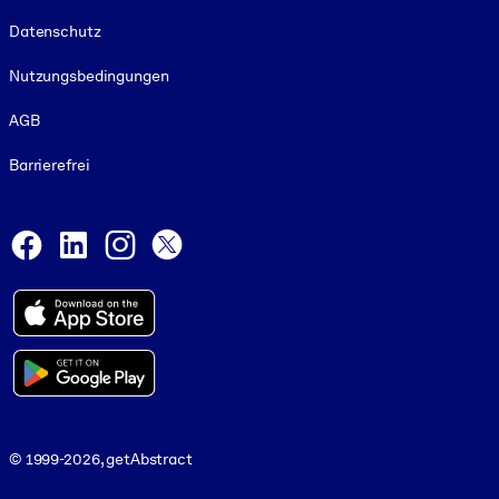
Footer legal
Datenschutz
Nutzungsbedingungen
AGB
Barrierefrei
Social and Apps
Facebook
LinkedIn
Instagram
X
© 1999-2026, getAbstract
© 1999-2026, getAbstract