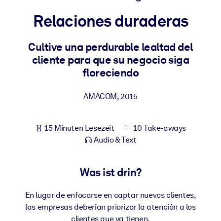
Gesundheit & Wohlbefinden
Relaciones duraderas
Bauen Sie eine gesunde und resiliente Belegschaft auf.
Cultive una perdurable lealtad del
cliente para que su negocio siga
NACH SYSTEM
Für LMS/LXP
floreciendo
Integrieren Sie kompaktes, verifiziertes Wissen in Ihr LMS/LXP für
bessere Lernergebnisse.
AMACOM
,
2015
Für Unternehmensbibliotheken
15 Minuten Lesezeit
10 Take-aways
Bereichern Sie Ihre Unternehmensbibliothek mit
Audio & Text
vertrauenswürdigem, praxisnahem Business-Wissen.
Für KI-Systeme
Was ist drin?
Nutzen Sie verlässliches, strukturiertes Wissen, um die Ergebnisse
Ihrer KI-Systeme zu optimieren.
En lugar de enfocarse en captar nuevos clientes,
las empresas deberían priorizar la atención a los
clientes que ya tienen.