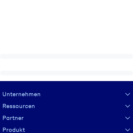
Visually hidden Text
Unternehmen
Ressourcen
Partner
Produkt