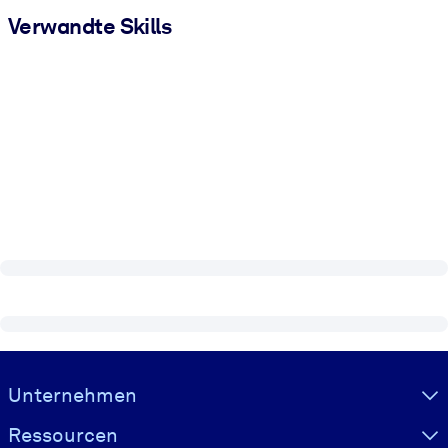
Verwandte Skills
Visually hidden Text
Unternehmen
Ressourcen