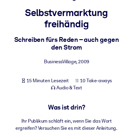
Gesundheit & Wohlbefinden
Selbstvermarktung
Bauen Sie eine gesunde und resiliente Belegschaft auf.
freihändig
NACH SYSTEM
Schreiben fürs Reden – auch gegen
Für LMS/LXP
den Strom
Integrieren Sie kompaktes, verifiziertes Wissen in Ihr LMS/LXP für
bessere Lernergebnisse.
BusinessVillage
,
2009
Für Unternehmensbibliotheken
Bereichern Sie Ihre Unternehmensbibliothek mit
15 Minuten Lesezeit
10 Take-aways
vertrauenswürdigem, praxisnahem Business-Wissen.
Audio & Text
Für KI-Systeme
Nutzen Sie verlässliches, strukturiertes Wissen, um die Ergebnisse
Was ist drin?
Ihrer KI-Systeme zu optimieren.
Ihr Publikum schläft ein, wenn Sie das Wort
ergreifen? Versuchen Sie es mit dieser Anleitung.