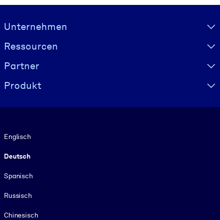
Visually hidden Text
Unternehmen
Ressourcen
Partner
Produkt
Sprache
Englisch
Deutsch
Spanisch
Russisch
Chinesisch