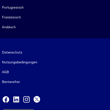
Portugiesisch
Französisch
Arabisch
Footer legal
Datenschutz
Nutzungsbedingungen
AGB
Barrierefrei
Social and Apps
Facebook
LinkedIn
Instagram
X