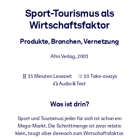
Gesundheit & Wohlbefinden
Sport-Tourismus als
Bauen Sie eine gesunde und resiliente Belegschaft auf.
Wirtschaftsfaktor
NACH SYSTEM
Produkte, Branchen, Vernetzung
Für LMS/LXP
Integrieren Sie kompaktes, verifiziertes Wissen in Ihr LMS/LXP für
Afra Verlag
,
2001
bessere Lernergebnisse.
Für Unternehmensbibliotheken
15 Minuten Lesezeit
10 Take-aways
Bereichern Sie Ihre Unternehmensbibliothek mit
Audio & Text
vertrauenswürdigem, praxisnahem Business-Wissen.
Für KI-Systeme
Was ist drin?
Nutzen Sie verlässliches, strukturiertes Wissen, um die Ergebnisse
Ihrer KI-Systeme zu optimieren.
Sport und Tourismus: jeder für sich ist schon ein
Mega-Markt. Die Schnittmenge ist zwar relativ
klein, taugt aber dennoch zum Wirtschaftsfaktor.