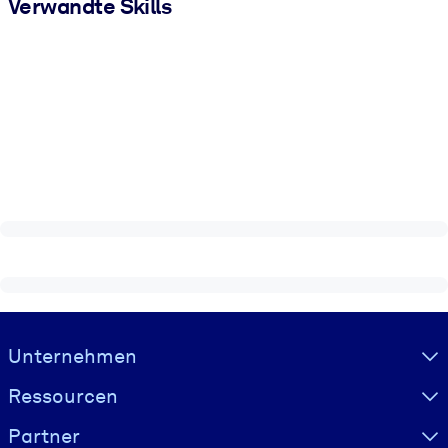
Verwandte Skills
Visually hidden Text
Unternehmen
Ressourcen
Partner