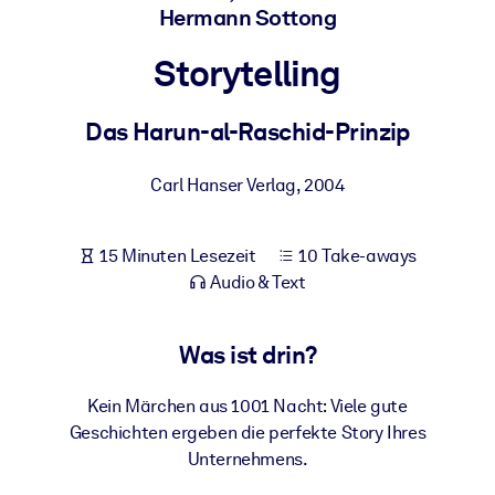
Hermann Sottong
Gesundheit & Wohlbefinden
Bauen Sie eine gesunde und resiliente Belegschaft auf.
Storytelling
Das Harun-al-Raschid-Prinzip
NACH SYSTEM
Für LMS/LXP
Carl Hanser Verlag
,
2004
Integrieren Sie kompaktes, verifiziertes Wissen in Ihr LMS/LXP für
bessere Lernergebnisse.
Für Unternehmensbibliotheken
15 Minuten Lesezeit
10 Take-aways
Audio & Text
Bereichern Sie Ihre Unternehmensbibliothek mit
vertrauenswürdigem, praxisnahem Business-Wissen.
Was ist drin?
Für KI-Systeme
Nutzen Sie verlässliches, strukturiertes Wissen, um die Ergebnisse
Kein Märchen aus 1001 Nacht: Viele gute
Ihrer KI-Systeme zu optimieren.
Geschichten ergeben die perfekte Story Ihres
Unternehmens.