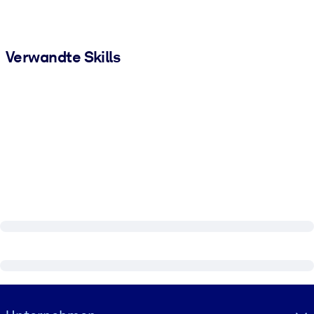
Verwandte Skills
Visually hidden Text