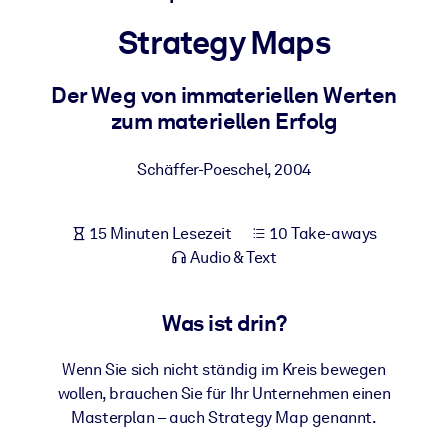
Gesundheit & Wohlbefinden
Strategy Maps
Bauen Sie eine gesunde und resiliente Belegschaft auf.
Der Weg von immateriellen Werten
zum materiellen Erfolg
NACH SYSTEM
Für LMS/LXP
Schäffer-Poeschel
,
2004
Integrieren Sie kompaktes, verifiziertes Wissen in Ihr LMS/LXP für
bessere Lernergebnisse.
Für Unternehmensbibliotheken
15 Minuten Lesezeit
10 Take-aways
Audio & Text
Bereichern Sie Ihre Unternehmensbibliothek mit
vertrauenswürdigem, praxisnahem Business-Wissen.
Was ist drin?
Für KI-Systeme
Nutzen Sie verlässliches, strukturiertes Wissen, um die Ergebnisse
Wenn Sie sich nicht ständig im Kreis bewegen
Ihrer KI-Systeme zu optimieren.
wollen, brauchen Sie für Ihr Unternehmen einen
Masterplan – auch Strategy Map genannt.