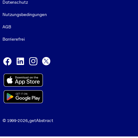
Datenschutz
Nutzungsbedingungen
AGB
Barrierefrei
Social and Apps
Facebook
LinkedIn
Instagram
X
© 1999-2026, getAbstract
© 1999-2026, getAbstract