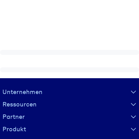
Visually hidden Text
Unternehmen
Ressourcen
Partner
Produkt