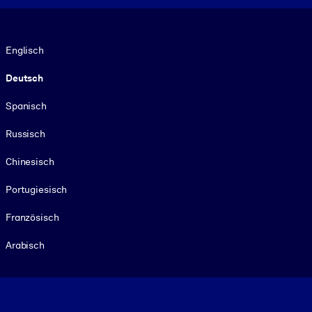
Sprache
Englisch
Deutsch
Spanisch
Russisch
Chinesisch
Portugiesisch
Französisch
Arabisch
Footer legal