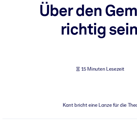
Über den Geme
NACH SYSTEM
Für LMS/LXP
richtig sei
Integrieren Sie kompaktes, verifiziertes Wissen in Ihr LMS/LXP für
Für Unternehmensbibliotheken
Bereichern Sie Ihre Unternehmensbibliothek mit vertrauenswürdi
Für KI-Systeme
Nutzen Sie verlässliches, strukturiertes Wissen, um die Ergebnisse
15 Minuten Lesezeit
Kant bricht eine Lanze für die Th