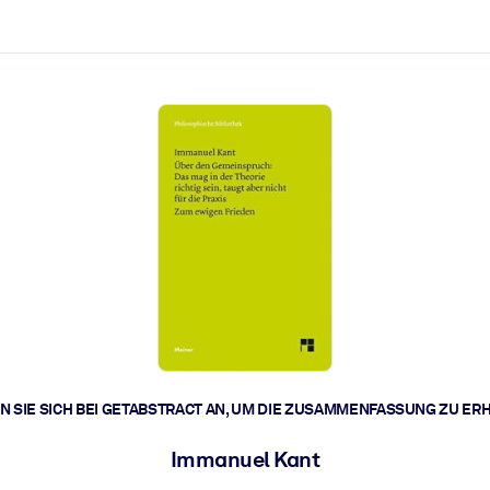
zen aus.
r.
zu lösen und schneller zu handeln.
t braucht.
 SIE SICH BEI GETABSTRACT AN, UM DIE ZUSAMMENFASSUNG ZU ER
Immanuel Kant