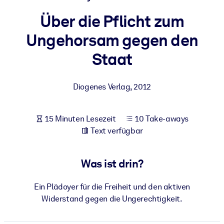
Gesundheit & Wohlbefinden
Über die Pflicht zum
Bauen Sie eine gesunde und resiliente Belegschaft auf.
Ungehorsam gegen den
Staat
NACH SYSTEM
Für LMS/LXP
Integrieren Sie kompaktes, verifiziertes Wissen in Ihr LMS/LXP für
Diogenes Verlag
,
2012
bessere Lernergebnisse.
Für Unternehmensbibliotheken
15 Minuten Lesezeit
10 Take-aways
Text verfügbar
Bereichern Sie Ihre Unternehmensbibliothek mit
vertrauenswürdigem, praxisnahem Business-Wissen.
Für KI-Systeme
Was ist drin?
Nutzen Sie verlässliches, strukturiertes Wissen, um die Ergebnisse
Ein Plädoyer für die Freiheit und den aktiven
Ihrer KI-Systeme zu optimieren.
Widerstand gegen die Ungerechtigkeit.