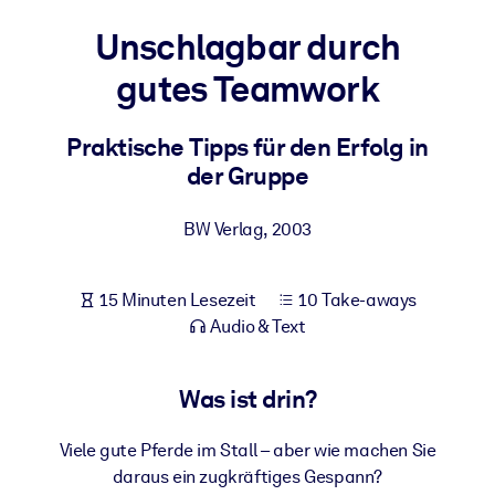
Gesundheit & Wohlbefinden
Unschlagbar durch
Bauen Sie eine gesunde und resiliente Belegschaft auf.
gutes Teamwork
NACH SYSTEM
Praktische Tipps für den Erfolg in
Für LMS/LXP
der Gruppe
Integrieren Sie kompaktes, verifiziertes Wissen in Ihr LMS/LXP für
bessere Lernergebnisse.
BW Verlag
,
2003
Für Unternehmensbibliotheken
Bereichern Sie Ihre Unternehmensbibliothek mit
15 Minuten Lesezeit
10 Take-aways
vertrauenswürdigem, praxisnahem Business-Wissen.
Audio & Text
Für KI-Systeme
Nutzen Sie verlässliches, strukturiertes Wissen, um die Ergebnisse
Was ist drin?
Ihrer KI-Systeme zu optimieren.
Viele gute Pferde im Stall – aber wie machen Sie
daraus ein zugkräftiges Gespann?