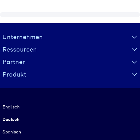
Visually hidden Text
Unternehmen
Ressourcen
Partner
Produkt
Sprache
Englisch
Deutsch
Spanisch