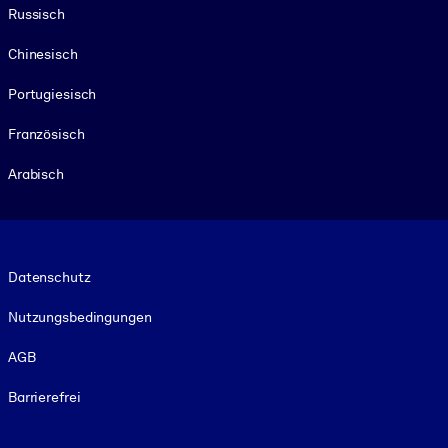
Russisch
Chinesisch
Portugiesisch
Französisch
Arabisch
Footer legal
Datenschutz
Nutzungsbedingungen
AGB
Barrierefrei
Social and Apps