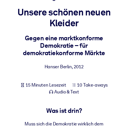
Gesundheit & Wohlbefinden
Unsere schönen neuen
Bauen Sie eine gesunde und resiliente Belegschaft auf.
Kleider
NACH SYSTEM
Gegen eine marktkonforme
Für LMS/LXP
Demokratie – für
Integrieren Sie kompaktes, verifiziertes Wissen in Ihr LMS/LXP für
demokratiekonforme Märkte
bessere Lernergebnisse.
Für Unternehmensbibliotheken
Hanser Berlin
,
2012
Bereichern Sie Ihre Unternehmensbibliothek mit
vertrauenswürdigem, praxisnahem Business-Wissen.
15 Minuten Lesezeit
10 Take-aways
Für KI-Systeme
Audio & Text
Nutzen Sie verlässliches, strukturiertes Wissen, um die Ergebnisse
Ihrer KI-Systeme zu optimieren.
Was ist drin?
Muss sich die Demokratie wirklich dem