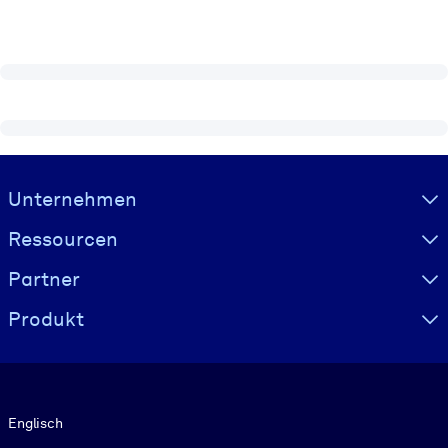
Visually hidden Text
Unternehmen
Ressourcen
Partner
Produkt
Sprache
Englisch