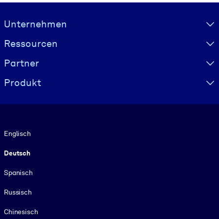
Visually hidden Text
Unternehmen
Ressourcen
Partner
Produkt
Sprache
Englisch
Deutsch
Spanisch
Russisch
Chinesisch