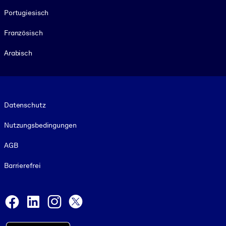
Portugiesisch
Französisch
Arabisch
Footer legal
Datenschutz
Nutzungsbedingungen
AGB
Barrierefrei
Social and Apps
Facebook
LinkedIn
Instagram
X