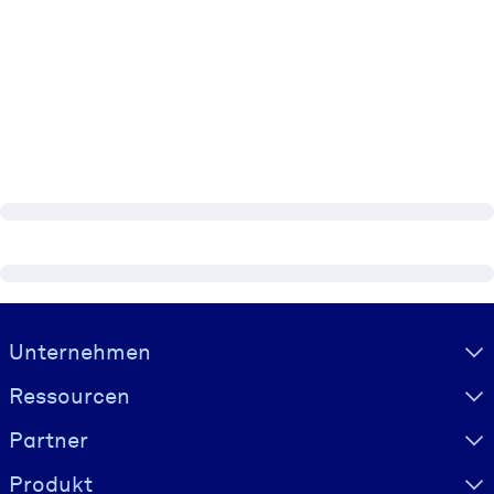
Visually hidden Text
Unternehmen
Ressourcen
Partner
Produkt