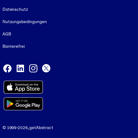
Footer legal
Datenschutz
Nutzungsbedingungen
AGB
Barrierefrei
Social and Apps
Facebook
LinkedIn
Instagram
X
© 1999-2026, getAbstract
© 1999-2026, getAbstract