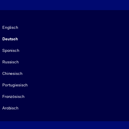
Sprache
Englisch
Deutsch
Spanisch
Russisch
Chinesisch
Portugiesisch
Französisch
Arabisch