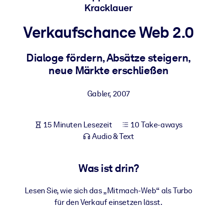
Kracklauer
Gesundheit & Wohlbefinden
Bauen Sie eine gesunde und resiliente Belegschaft auf.
Verkaufschance Web 2.0
Dialoge fördern, Absätze steigern,
NACH SYSTEM
Für LMS/LXP
neue Märkte erschließen
Integrieren Sie kompaktes, verifiziertes Wissen in Ihr LMS/LXP für
Gabler
,
2007
bessere Lernergebnisse.
Für Unternehmensbibliotheken
15 Minuten Lesezeit
10 Take-aways
Bereichern Sie Ihre Unternehmensbibliothek mit
Audio & Text
vertrauenswürdigem, praxisnahem Business-Wissen.
Für KI-Systeme
Was ist drin?
Nutzen Sie verlässliches, strukturiertes Wissen, um die Ergebnisse
Ihrer KI-Systeme zu optimieren.
Lesen Sie, wie sich das „Mitmach-Web“ als Turbo
für den Verkauf einsetzen lässt.