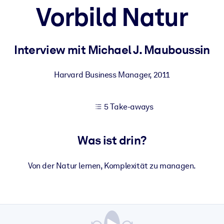
Vorbild Natur
 bessere Lernergebnisse.
Interview mit Michael J. Mauboussin
gem, praxisnahem Business-Wissen.
Harvard Business Manager
,
2011
5 Take-aways
 Ihrer KI-Systeme zu optimieren.
Was ist drin?
Von der Natur lernen, Komplexität zu managen.