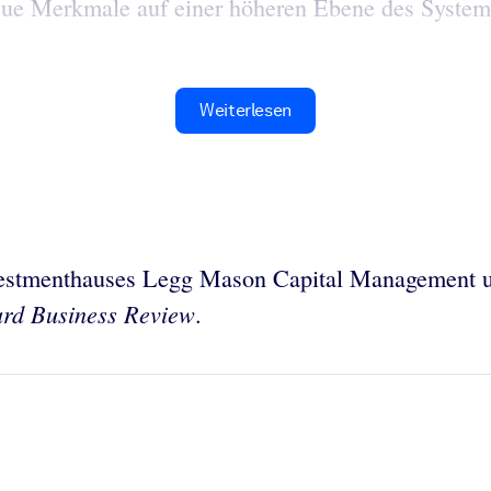
eue Merkmale auf einer höheren Ebene des Systems
Weiterlesen
vestmenthauses Legg Mason Capital Management un
rd Business Review
.