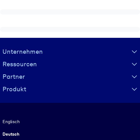
Visually hidden Text
Unternehmen
Ressourcen
Partner
Produkt
Sprache
Englisch
Deutsch