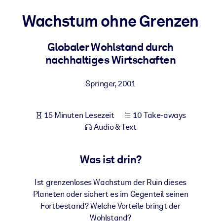
Gesundheit & Wohlbefinden
Wachstum ohne Grenzen
Bauen Sie eine gesunde und resiliente Belegschaft auf.
Globaler Wohlstand durch
nachhaltiges Wirtschaften
NACH SYSTEM
Für LMS/LXP
Springer
,
2001
Integrieren Sie kompaktes, verifiziertes Wissen in Ihr LMS/LXP für
bessere Lernergebnisse.
Für Unternehmensbibliotheken
15 Minuten Lesezeit
10 Take-aways
Audio & Text
Bereichern Sie Ihre Unternehmensbibliothek mit
vertrauenswürdigem, praxisnahem Business-Wissen.
Was ist drin?
Für KI-Systeme
Nutzen Sie verlässliches, strukturiertes Wissen, um die Ergebnisse
Ist grenzenloses Wachstum der Ruin dieses
Ihrer KI-Systeme zu optimieren.
Planeten oder sichert es im Gegenteil seinen
Fortbestand? Welche Vorteile bringt der
Wohlstand?