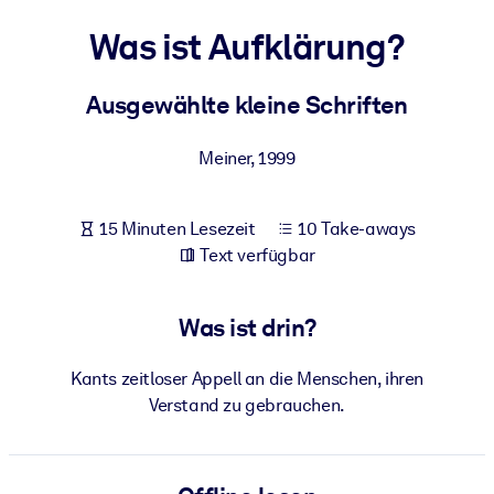
Gesundheit & Wohlbefinden
Was ist Aufklärung?
Bauen Sie eine gesunde und resiliente Belegschaft auf.
Ausgewählte kleine Schriften
NACH SYSTEM
Für LMS/LXP
Meiner
,
1999
Integrieren Sie kompaktes, verifiziertes Wissen in Ihr LMS/LXP für
bessere Lernergebnisse.
15 Minuten Lesezeit
10 Take-aways
Für Unternehmensbibliotheken
Text verfügbar
Bereichern Sie Ihre Unternehmensbibliothek mit
vertrauenswürdigem, praxisnahem Business-Wissen.
Was ist drin?
Für KI-Systeme
Kants zeitloser Appell an die Menschen, ihren
Nutzen Sie verlässliches, strukturiertes Wissen, um die Ergebnisse
Verstand zu gebrauchen.
Ihrer KI-Systeme zu optimieren.