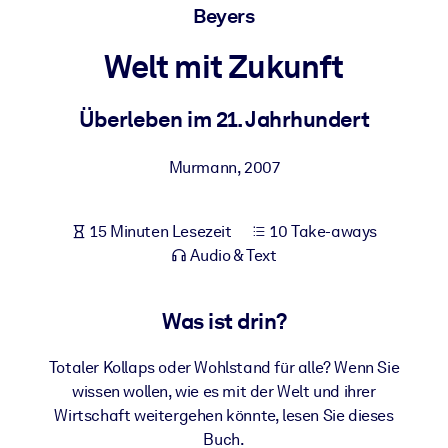
Beyers
Gesundheit & Wohlbefinden
Bauen Sie eine gesunde und resiliente Belegschaft auf.
Welt mit Zukunft
Überleben im 21. Jahrhundert
NACH SYSTEM
Für LMS/LXP
Murmann
,
2007
Integrieren Sie kompaktes, verifiziertes Wissen in Ihr LMS/LXP für
bessere Lernergebnisse.
Für Unternehmensbibliotheken
15 Minuten Lesezeit
10 Take-aways
Audio & Text
Bereichern Sie Ihre Unternehmensbibliothek mit
vertrauenswürdigem, praxisnahem Business-Wissen.
Was ist drin?
Für KI-Systeme
Nutzen Sie verlässliches, strukturiertes Wissen, um die Ergebnisse
Totaler Kollaps oder Wohlstand für alle? Wenn Sie
Ihrer KI-Systeme zu optimieren.
wissen wollen, wie es mit der Welt und ihrer
Wirtschaft weitergehen könnte, lesen Sie dieses
Buch.