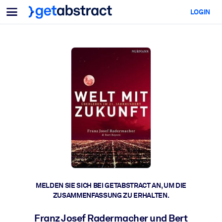
Menü
LOGIN
Für Teams & Führungskräfte
NACH ANWENDUNGSFALL
Für Sie
KI-Upskilling
Für KI-Systeme
Statten Sie Ihre Mitarbeitenden mit entscheidenden KI-
Kompetenzen aus.
Führungskräfteentwicklung
Bereiten Sie Ihre Führungskräfte auf die Arbeitswelt von morgen
vor.
Kollaboratives Lernen
Machen Sie es Teams leicht, gemeinsam zu lernen, echte Problem
zu lösen und schneller zu handeln.
Upskilling & Reskilling
MELDEN SIE SICH BEI GETABSTRACT AN, UM DIE
ZUSAMMENFASSUNG ZU ERHALTEN.
Entwickeln Sie die Fähigkeiten, die Ihre Belegschaft für die Zukunf
braucht.
Franz Josef Radermacher und Bert