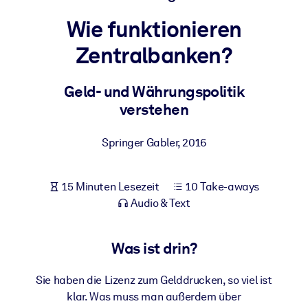
Gesundheit & Wohlbefinden
Wie funktionieren
Bauen Sie eine gesunde und resiliente Belegschaft auf.
Zentralbanken?
NACH SYSTEM
Geld- und Währungspolitik
Für LMS/LXP
verstehen
Integrieren Sie kompaktes, verifiziertes Wissen in Ihr LMS/LXP für
bessere Lernergebnisse.
Springer Gabler
,
2016
Für Unternehmensbibliotheken
Bereichern Sie Ihre Unternehmensbibliothek mit
15 Minuten Lesezeit
10 Take-aways
vertrauenswürdigem, praxisnahem Business-Wissen.
Audio & Text
Für KI-Systeme
Nutzen Sie verlässliches, strukturiertes Wissen, um die Ergebnisse
Was ist drin?
Ihrer KI-Systeme zu optimieren.
Sie haben die Lizenz zum Gelddrucken, so viel ist
klar. Was muss man außerdem über