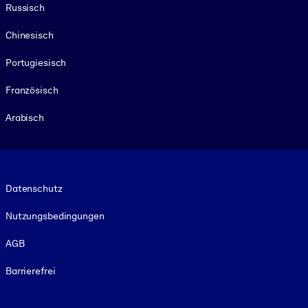
Russisch
Chinesisch
Portugiesisch
Französisch
Arabisch
Footer legal
Datenschutz
Nutzungsbedingungen
AGB
Barrierefrei
Social and Apps