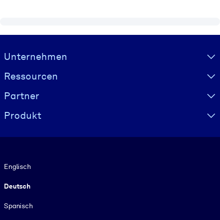
Visually hidden Text
Unternehmen
Ressourcen
Partner
Produkt
Sprache
Englisch
Deutsch
Spanisch