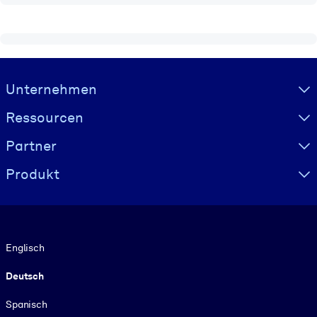
Visually hidden Text
Unternehmen
Ressourcen
Partner
Produkt
Sprache
Englisch
Deutsch
Spanisch