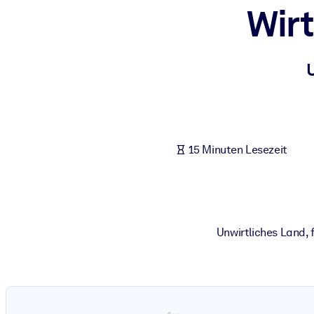
Wir
NACH SYSTEM
Für LMS/LXP
Integrieren Sie kompaktes, verifiziertes Wissen in Ihr LMS/LXP für
Für Unternehmensbibliotheken
Bereichern Sie Ihre Unternehmensbibliothek mit vertrauenswürdi
Für KI-Systeme
15 Minuten Lesezeit
Nutzen Sie verlässliches, strukturiertes Wissen, um die Ergebnisse
Unwirtliches Land,