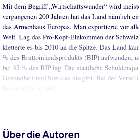
Mit dem Begriff „Wirtschaftswunder“ wird meiste
vergangenen 200 Jahren hat das Land nämlich ein
das Armenhaus Europas. Man exportierte vor all
Welt. Lag das Pro-Kopf-Einkommen der Schweizer
kletterte es bis 2010 an die Spitze. Das Land ka
% des Bruttoinlandsprodukts (BIP) aufwenden, um
bei 35 % des BIP lag. Die staatliche Schuldenquot
Gesundheit und Soziales ausgibt. Bei der Verteil
liegen nicht so weit...
Über die Autoren