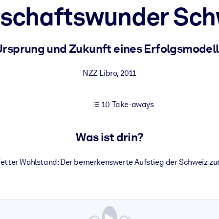
tschaftswunder Sch
 bessere Lernergebnisse.
Ursprung und Zukunft eines Erfolgsmodell
gem, praxisnahem Business-Wissen.
NZZ Libro
,
2011
10 Take-aways
 Ihrer KI-Systeme zu optimieren.
Was ist drin?
 fetter Wohlstand: Der bemerkenswerte Aufstieg der Schweiz zur