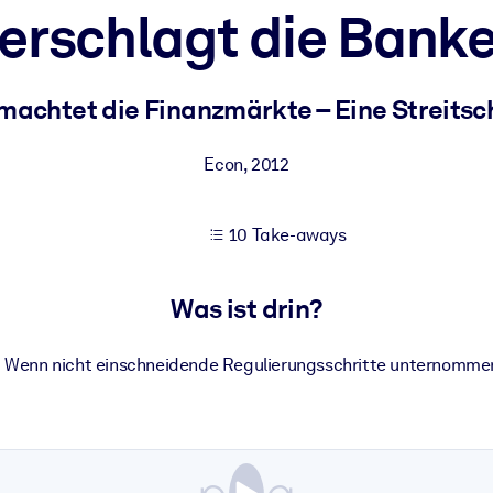
erschlagt die Bank
 bessere Lernergebnisse.
machtet die Finanzmärkte – Eine Streitsch
gem, praxisnahem Business-Wissen.
Econ
,
2012
10 Take-aways
 Ihrer KI-Systeme zu optimieren.
Was ist drin?
! Wenn nicht einschneidende Regulierungsschritte unternomme