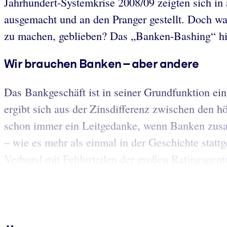
Jahrhundert-Systemkrise 2008/09 zeigten sich in 
ausgemacht und an den Pranger gestellt. Doch was
zu machen, geblieben? Das „Banken-Bashing“ hie
Wir brauchen Banken – aber andere
Das Bankgeschäft ist in seiner Grundfunktion ei
ergibt sich aus der Zinsdifferenz zwischen den 
schon immer ein Leitgedanke, wenn Banken zusa
– wie es mehr als einmal in der Geschichte stat
Verbund mit Fehlurteilen der großen Ratingagentu