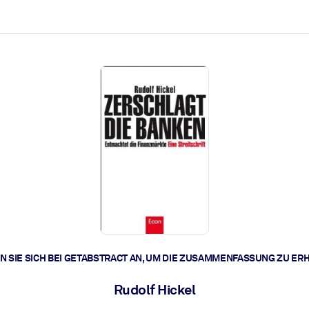
zen aus.
r.
zu lösen und schneller zu handeln.
t braucht.
 SIE SICH BEI GETABSTRACT AN, UM DIE ZUSAMMENFASSUNG ZU ER
Rudolf Hickel