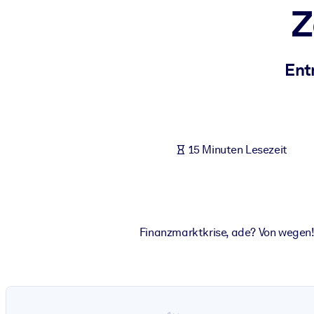
Z
NACH SYSTEM
Für LMS/LXP
Integrieren Sie kompaktes, verifiziertes Wissen in Ihr LMS/LXP für
Ent
Für Unternehmensbibliotheken
Bereichern Sie Ihre Unternehmensbibliothek mit vertrauenswürdi
Für KI-Systeme
15 Minuten Lesezeit
Nutzen Sie verlässliches, strukturiertes Wissen, um die Ergebnisse
Finanzmarktkrise, ade? Von wegen